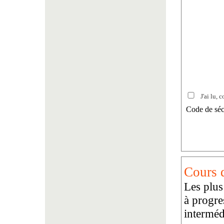
J'ai lu, c
Code de séc
Cours d
Les plus
à progre
interméd