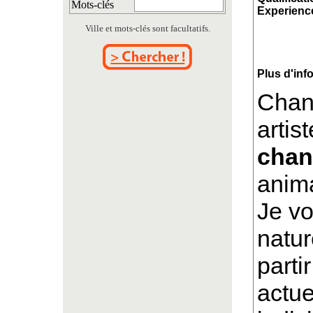
Mots-clés
Experience
Ville et mots-clés sont facultatifs.
Plus d'inf
Chant
artis
chan
anima
Je vo
natur
parti
actue