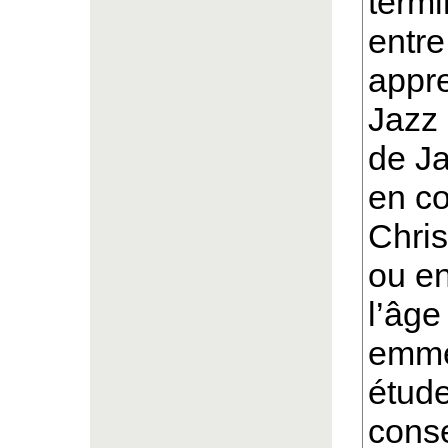
termi
entre
appre
Jazz 
de Ja
en c
Chris
ou en
l’âge
emmé
étude
cons