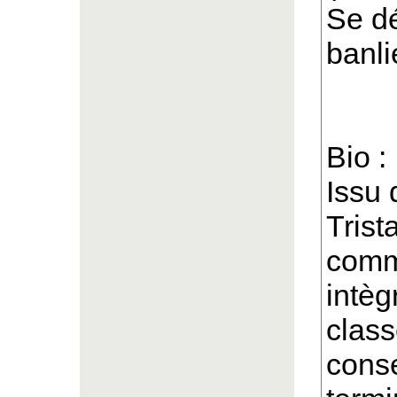
Se dé
banli
Bio :
Issu 
Trist
comme
intèg
class
conse