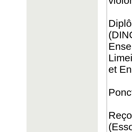
violo
Dipl
(DIN
Ensei
Limei
et En
Ponct
Reço
(Esso