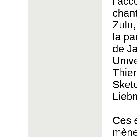
l’ac
chant
Zulu,
la pa
de J
Unive
Thier
Sket
Liebm
Ces e
mènen