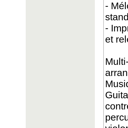
- Mél
stand
- Imp
et re
Multi
arran
Musiq
Guita
contr
percu