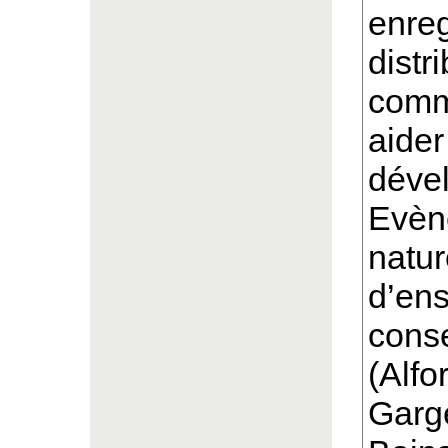
enreg
distr
comm
aider
déve
Evène
natur
d’ens
conse
(Alfo
Garge