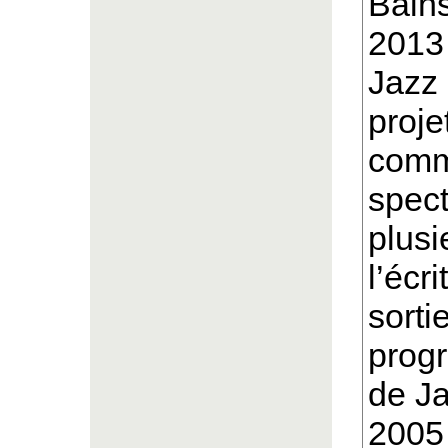
Bains
2013 
Jazz 
proje
comme
spect
plusi
l’écr
sorti
progr
de Ja
2005 