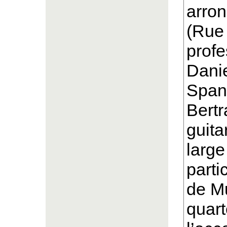
arron
(Rue 
profe
Dani
Spany
Bertr
guita
large
parti
de M
quart