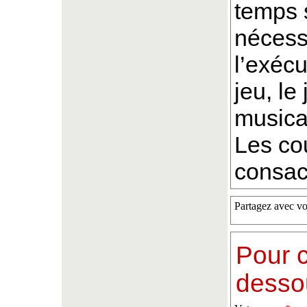
temps s
nécessa
l’exécu
jeu, l
musical
Les co
consacr
Partagez avec vo
Pour c
desso