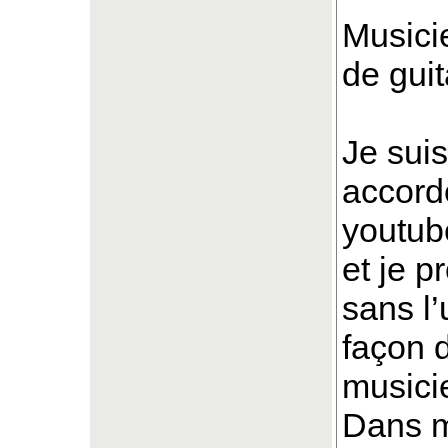
Musicie
de gui
Je suis
accord
youtu
et je p
sans l’
façon 
musici
Dans m