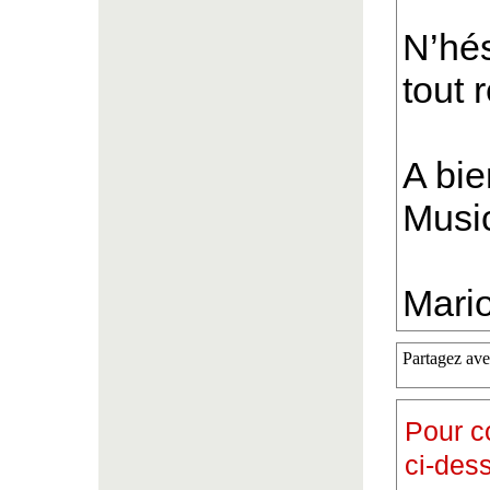
N’hés
tout 
A bie
Musi
Mari
Partagez ave
Pour c
ci-des