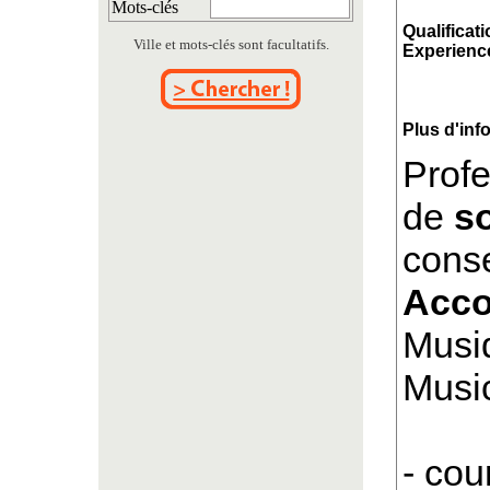
Mots-clés
Qualificati
Ville et mots-clés sont facultatifs.
Experience
Plus d'inf
Profe
de
s
conse
Acco
Musi
Music
- cou