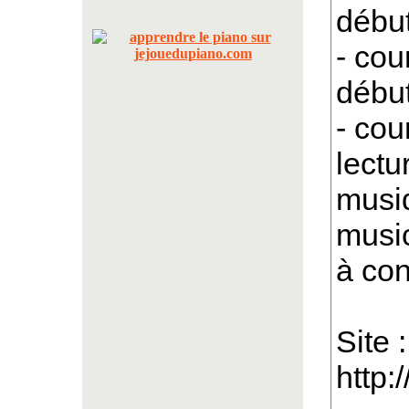
début
- cou
début
- cou
lectu
musiq
music
à con
Site :
http: