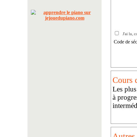
J'ai lu, c
Code de séc
Cours d
Les plus
à progre
interméd
Autres 