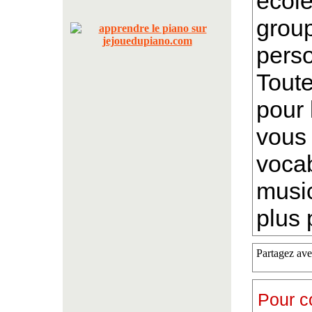
école
group
perso
Toute
pour 
vous 
vocab
music
plus p
Partagez ave
Pour c