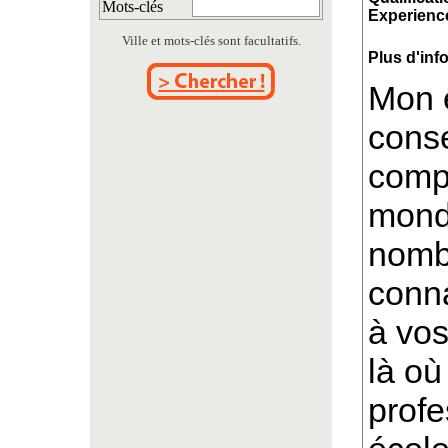
Mots-clés
Experience
Ville et mots-clés sont facultatifs.
Plus d'inf
Mon 
conse
compo
mond
nomb
conna
à vos
là où
profe