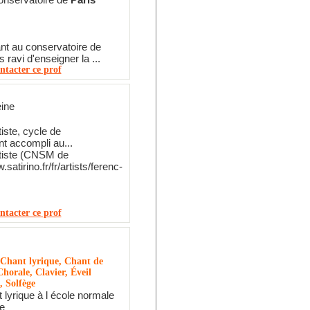
ant au conservatoire de
s ravi d'enseigner la ...
ntacter ce prof
eine
iste, cycle de
t accompli au...
rtiste (CNSM de
.satirino.fr/fr/artists/ferenc-
ntacter ce prof
 Chant lyrique, Chant de
Chorale, Clavier, Éveil
, Solfège
lyrique à l école normale
e