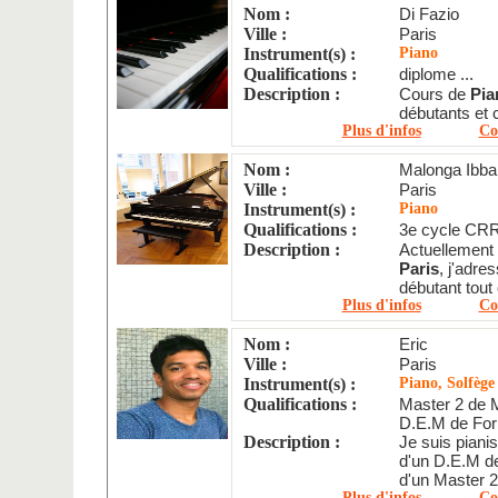
Nom :
Di Fazio
Ville :
Paris
Instrument(s) :
Piano
Qualifications :
diplome ...
Description :
Cours de
Pia
débutants et c
Plus d'infos
Co
Nom :
Malonga Ibba
Ville :
Paris
Instrument(s) :
Piano
Qualifications :
3e cycle CR
Description :
Actuellement
Paris
, j'adre
débutant tout
Plus d'infos
Co
Nom :
Eric
Ville :
Paris
Instrument(s) :
Piano, Solfège
Qualifications :
Master 2 de M
D.E.M de For
Description :
Je suis piani
d'un D.E.M d
d'un Master 2
Plus d'infos
Co