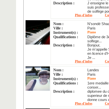
Description :
J enseigne le 
suis professe
de solfège pou
Plus d'infos
Co
Nom :
N’sondé Sha
Ville :
Paris
Instrument(s) :
Piano
Qualifications :
Diplôme de 3
solfege...
Description :
Bonjour,
Je m'appelle 
en licence d'
Je ...
Plus d'infos
Co
Nom :
Landes
Ville :
Paris
Instrument(s) :
Piano
Qualifications :
1ere medaill
conser...
Description :
diplomee du c
superieur de
donne cours
Plus d'infos
Co