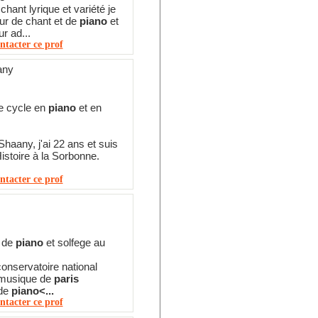
chant lyrique et variété je
ur de chant et de
piano
et
r ad...
ntacter ce prof
any
e cycle en
piano
et en
Shaany, j'ai 22 ans et suis
Histoire à la Sorbonne.
ntacter ce prof
e de
piano
et solfege au
onservatoire national
 musique de
paris
 de
piano<...
ntacter ce prof