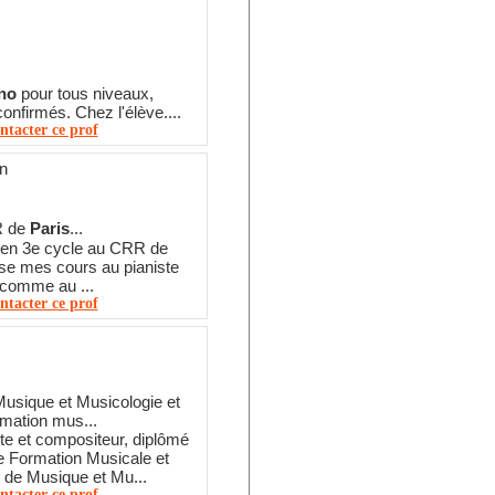
no
pour tous niveaux,
onfirmés. Chez l'élève....
ntacter ce prof
n
R de
Paris
...
 en 3e cycle au CRR de
sse mes cours au pianiste
 comme au ...
ntacter ce prof
usique et Musicologie et
mation mus...
ste et compositeur, diplômé
e Formation Musicale et
 de Musique et Mu...
ntacter ce prof