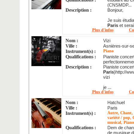
(CNSMDP...
Description :
Bonjour,
Je suis étudi
Paris
et serai
Plus d'infos
Co
Nom :
Vizi
Ville :
Asnières-sur-s
Instrument(s) :
Piano
Qualifications :
Pianiste concert
perfectionnemen
Description :
Pianiste conce
Paris
)http://www
vizi
je ...
Plus d'infos
Co
Nom :
Hatchuel
Ville :
Paris
Instrument(s) :
Autre, Chant,
variété / pop, 
musical, Piano
Qualifications :
Dem de chant 
de musique d