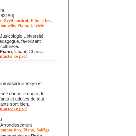
ra
(93190)
, Éveil musical, Flûte à bec,
ionnelle, Piano, Ukelele
 :
Musicologie Université
édagogue, favorisant
 culturelle.
Piano
, Chant, Chara...
ntacter ce prof
servatoire à Tokyo et
ômée donne le cours de
ants et adultes de tout
ants sont bien...
ntacter ce prof
hi
 Arrondissement
omposition, Piano, Solfège
onservatoire de
Paris