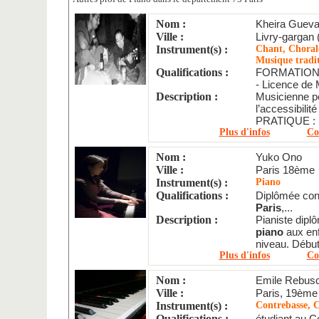
Nom :
Kheira Gueva
Ville :
Livry-gargan 
Instrument(s) :
Chant, Chorale
Musique tradit
Qualifications :
FORMATION
- Licence de 
Description :
Musicienne p
l’accessibilité
PRATIQUE :
Plus d'infos
Co
Nom :
Yuko Ono
Ville :
Paris 18ème
Instrument(s) :
Piano
Qualifications :
Diplômée con
Paris
,...
Description :
Pianiste dipl
piano
aux enf
niveau. Début
Plus d'infos
Co
Nom :
Emile Rebusc
Ville :
Paris, 19ème
Instrument(s) :
Contrebasse, C
Qualifications :
étudiant au C