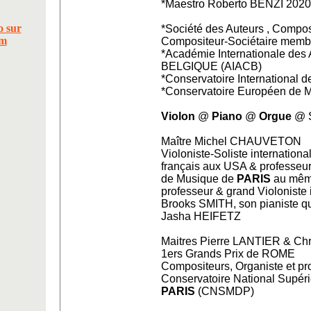
*Maestro Roberto BENZI 2020
*Société des Auteurs , Compo
Compositeur-Sociétaire memb
*Académie Internationale des
BELGIQUE (AIACB)
*Conservatoire International 
*Conservatoire Européen de 
Violon
@
Piano
@
Orgue
@ S
Maître Michel CHAUVETON
Violoniste-Soliste internation
français aux USA & professeu
de Musique de
PARIS
au même
professeur & grand Violoniste 
Brooks SMITH, son pianiste q
Jasha HEIFETZ
Maitres Pierre LANTIER & Ch
1ers Grands Prix de ROME
Compositeurs, Organiste et pr
Conservatoire National Supér
PARIS
(CNSMDP)