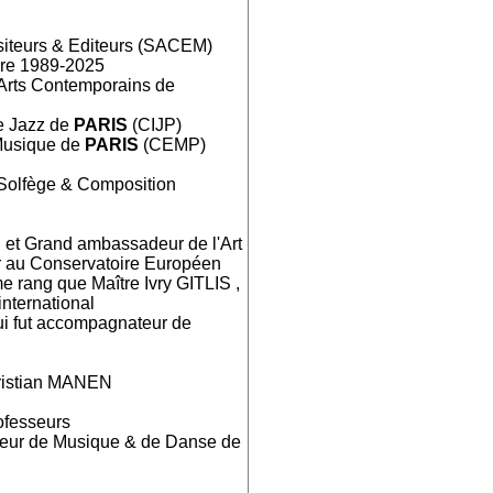
siteurs & Editeurs (SACEM)
re 1989-2025
 Arts Contemporains de
de Jazz de
PARIS
(CIJP)
Musique de
PARIS
(CEMP)
olfège & Composition
al et Grand ambassadeur de l'Art
r au Conservatoire Européen
 rang que Maître Ivry GITLIS ,
international
ui fut accompagnateur de
ristian MANEN
ofesseurs
ieur de Musique & de Danse de