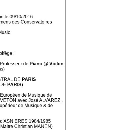
on le 09/10/2016
mens des Conservatoires
Music
lfège :
 Professeur de
Piano
@
Violon
s)
ESTRAL DE
PARIS
E DE
PARIS
)
 Européen de Musique de
AUVETON avec José ALVAREZ ,
upérieur de Musique & de
e d'ASNIERES 1984/1985
 Maitre Christian MANEN)