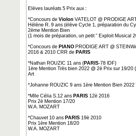
Elèves lauréats 5 Prix aux :
*Concours de
Violon
VATELOT @ PRODIGE ART
Hélène R. 9 ans (élève Cycle 1, préparation du Cy
2ème Mention Bien
(1 mois de préparation, un petit " Exploit Music
*Concours de
PIANO
PRODIGE ART @ STEINW
2016 & 2010 CRR de
PARIS
*Nathan ROUZIC 11 ans (
PARIS
-78 IDF)
1ère Mention Très bien 2022 @ 2è Prix sur 19/20
Art
*Johanne ROUZIC 9 ans 1ère Mention Bien 202
*Mlle Célia S.12 ans
PARIS
12è 2016
Prix 2è Mention 17/20
W.A. MOZART
*Chauvet 10 ans
PARIS
19è 2010
Prix 1ère Mention 18/20
W.A. MOZART