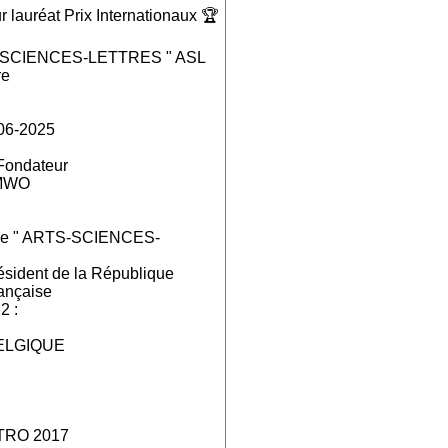
 lauréat Prix Internationaux 🏆
S-SCIENCES-LETTRES " ASL
re
06-2025
-Fondateur
 MWO
mie " ARTS-SCIENCES-
ésident de la République
ançaise
2 :
 BELGIQUE
TRO 2017