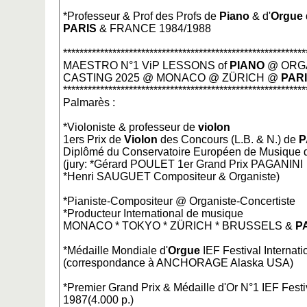
*Professeur & Prof des Profs de
Piano
& d'
Orgue
PARIS
& FRANCE 1984/1988
***********************************************************
MAESTRO N°1 ViP LESSONS of
PIANO
@ ORGA
CASTING 2025 @ MONACO @ ZÜRICH @
PAR
***********************************************************
Palmarès :
*Violoniste & professeur de
violon
1ers Prix de
Violon
des Concours (L.B. & N.) de
P
Diplômé du Conservatoire Européen de Musique
(jury: *Gérard POULET 1er Grand Prix PAGANINI
*Henri SAUGUET Compositeur & Organiste)
*Pianiste-Compositeur @ Organiste-Concertiste
*Producteur International de musique
MONACO * TOKYO * ZÜRICH * BRUSSELS &
P
*Médaille Mondiale d'
Orgue
IEF Festival Internati
(correspondance à ANCHORAGE Alaska USA)
*Premier Grand Prix & Médaille d'Or N°1 IEF Fes
1987(4.000 p.)