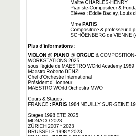
Maître CHARLES-HENRY
Pianiste-Compositeur & Fonda
Elèves : Eddie Baclay, Louis 
Mme
PARIS
Compositrice & professeur dip
SCHÖENBERG de VIENNE (Au
Plus d'informations :
VIOLON
@
PIANO
@
ORGUE
& COMPOSITION
WORKSTATIONS 2025
sous l'égide de MAESTRO WOrld Academy 1989
Maestro Roberto BENZI
Chef d'Orchestre International
Président d'Honneur
MAESTRO WOrld Orchestra MWO
Cours & Stages :
FRANCE :
PARIS
1984 NEUILLY SUR-SEINE 199
Stages 1998 ETE 2025
MONACO 2023
ZÜRICH 2007 * 2023
BRUSSELS 1998 * 2023