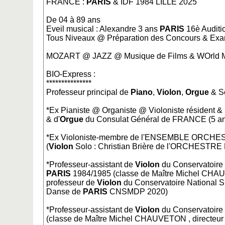
FRANCE :
PARIS
& IDF 1984 LILLE 2025
De 04 à 89 ans
Eveil musical : Alexandre 3 ans
PARIS
16è Auditi
Tous Niveaux @ Préparation des Concours & Exa
MOZART @ JAZZ @ Musique de Films & WOrld 
BIO-Express :
***************
Professeur principal de
Piano
,
Violon
,
Orgue
& So
*Ex Pianiste @ Organiste @ Violoniste résident &
& d'
Orgue
du Consulat Général de FRANCE (5 an
*Ex Violoniste-membre de l'ENSEMBLE ORCH
(
Violon
Solo : Christian Brière de l'ORCHESTR
*Professeur-assistant de
Violon
du Conservatoire
PARIS
1984/1985 (classe de Maître Michel CH
professeur de
Violon
du Conservatoire National S
Danse de
PARIS
CNSMDP 2020)
*Professeur-assistant de
Violon
du Conservatoir
(classe de Maître Michel CHAUVETON , directeur