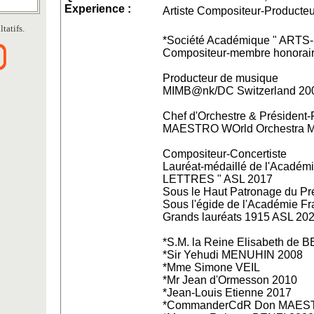
Experience :
Artiste Compositeur-Producteur
tatifs.
*Société Académique " ART
Compositeur-membre honorai
Producteur de musique
MIMB@nk/DC Switzerland 20
Chef d'Orchestre & Président
MAESTRO WOrld Orchestra
Compositeur-Concertiste
Lauréat-médaillé de l'Acadé
LETTRES " ASL 2017
Sous le Haut Patronage du Pr
Sous l'égide de l'Académie Fr
Grands lauréats 1915 ASL 202
*S.M. la Reine Elisabeth de
*Sir Yehudi MENUHIN 2008
*Mme Simone VEIL
*Mr Jean d'Ormesson 2010
*Jean-Louis Etienne 2017
*CommanderCdR Don MAES