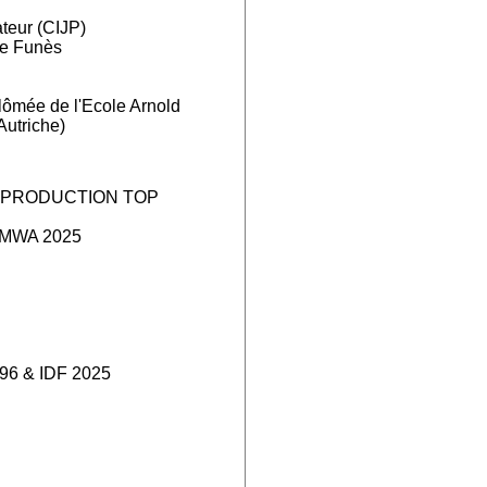
teur (CIJP)
de Funès
lômée de l'Ecole Arnold
triche)
-PRODUCTION TOP
 MWA 2025
6 & IDF 2025