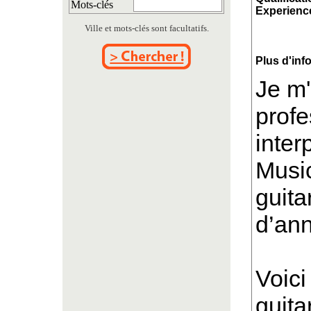
Mots-clés
Experience
Ville et mots-clés sont facultatifs.
Plus d'inf
Je m'
profe
inter
Music
guita
d’an
Voic
guita