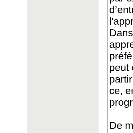
d’ent
l'app
Dans
appr
préfé
peut 
parti
ce, e
progr
De ma