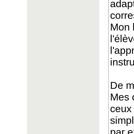
adapt
corre
Mon b
l'élè
l'app
instr
De ma
Mes c
ceux 
simp
par e