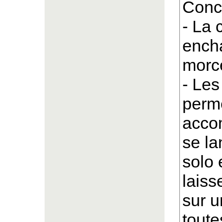
Conce
- La
ench
morc
- Les
perme
acco
se la
solo 
laiss
sur 
toute