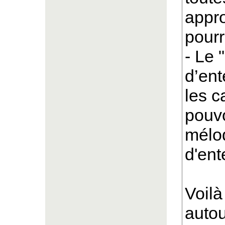
appr
pourr
- Le 
d’ent
les c
pouvo
mélod
d'ent
Voilà
autou