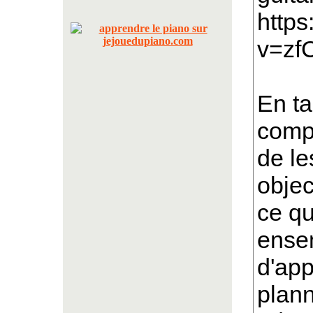
http
v=zfC
En ta
compr
de le
objec
ce qu
ensem
d'app
plann