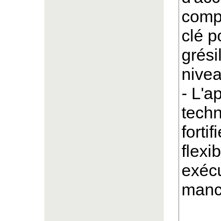
compl
clé p
grési
nivea
- L'a
techn
forti
flexi
exécu
manc