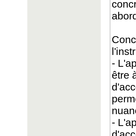
concr
abord
Conce
l'ins
- L'a
être 
d'acc
perm
nuanc
- L'a
d'acc