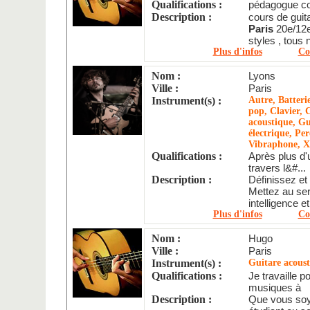
Qualifications :
pédagogue con
Description :
cours de guit
Paris
20e/12e
styles , tous 
Plus d'infos
Co
Nom :
Lyons
Ville :
Paris
Instrument(s) :
Autre, Batteri
pop, Clavier, 
acoustique, Gu
électrique, Per
Vibraphone, 
Qualifications :
Après plus d'
travers l&#...
Description :
Définissez et 
Mettez au serv
intelligence e
Plus d'infos
Co
Nom :
Hugo
Ville :
Paris
Instrument(s) :
Guitare acoust
Qualifications :
Je travaille p
musiques à
Description :
Que vous soy