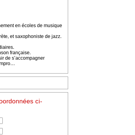
nement en écoles de musique
rète, et saxophoniste de jazz.
iaires.
nson française.
aisir de s’accompagner
’impro…
coordonnées ci-