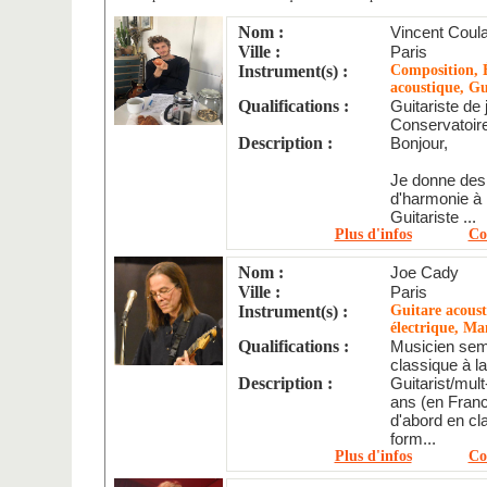
Nom :
Vincent Coul
Ville :
Paris
Instrument(s) :
Composition, É
acoustique, Gu
Qualifications :
Guitariste de 
Conservatoir
Description :
Bonjour,
Je donne des 
d'harmonie à
Guitariste ...
Plus d'infos
Co
Nom :
Joe Cady
Ville :
Paris
Instrument(s) :
Guitare acoust
électrique, Ma
Qualifications :
Musicien sem
classique à la 
Description :
Guitarist/mult
ans (en Franc
d'abord en cl
form...
Plus d'infos
Co