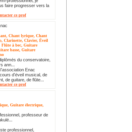
emi-professionnel, je
s faire progresser vers la
ntacter ce prof
Enac
ant, Chant lyrique, Chant
p, Clarinette, Clavier, Éveil
, Flûte à bec, Guitare
itare basse, Guitare
ano
iplômés du conservatoire,
s ann...
l'association Enac
cours d'éveil musical, de
t, de guitare, de flûte...
ntacter ce prof
ique, Guitare électrique,
ofessionnel, professeur de
ukulé...
iste professionnel,