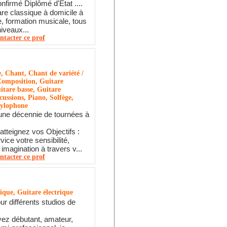
firmé Diplômé d'Etat ....
are classique à domicile à
, formation musicale, tous
niveaux...
ntacter ce prof
e, Chant, Chant de variété /
Composition, Guitare
itare basse, Guitare
cussions, Piano, Solfège,
Xylophone
une décennie de tournées à
atteignez vos Objectifs :
ice votre sensibilité,
t imagination à travers v...
ntacter ce prof
ique, Guitare électrique
our différents studios de
ez débutant, amateur,