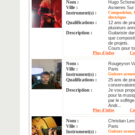
Nom :
Hugo Schone
Ville :
Asnieres Sur
Instrument(s) :
Composition, 
électrique
Qualifications :
12 ans de pra
plusieurs anné
Description :
Guitariste da
que composit
de projets.
Cours pour tou
Plus d'infos
Co
Nom :
Rougeyron Va
Ville :
Paris
Instrument(s) :
Guitare acous
Qualifications :
25 ans de pra
conservatoire
Description :
Je vous propo
pour la musiq
par le solfèg
Andr...
Plus d'infos
Co
Nom :
Christian Ler
Ville :
Paris
Instrument(s) :
Guitare acous