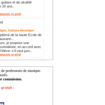
 guitare et de ukulélé
e 20 ans.
ntacter ce prof
id
ique, Guitare électrique
plômé de la haute Ecole de
ausann...
rs, je propose une
sonnalisée, en accord avec
'élève: s'il veut just...
ntacter ce prof
s
de professeurs de musique.
posés.
e commission
.
 gratuit :