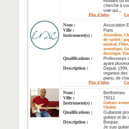
étudiant ou s
cherche à vou
voie qui...
Plus d'infos
Co
Nom :
Association 
Ville :
Paris
Instrument(s) :
Accordéon, Ch
de variété / po
musical, Flûte
acoustique, Gu
électrique, Pi
Qualifications :
Professeurs d
ayant plusieur
Description :
Depuis 1994, 
organise des 
piano, de chan
Plus d'infos
Co
Nom :
Berthomieu
Ville :
75012
Instrument(s) :
Guitare acoust
Ukelele
Qualifications :
Guitariste pr
guitare et de 
Description :
Bonjour,
Je suis guitar