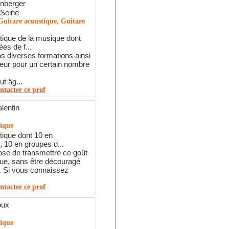
nberger
 Seine
Guitare acoustique, Guitare
tique de la musique dont
es de f...
ns diverses formations ainsi
eur pour un certain nombre
t âg...
ntacter ce prof
lentin
tique
tique dont 10 en
, 10 en groupes d...
se de transmettre ce goût
ue, sans être découragé
e. Si vous connaissez
ntacter ce prof
oux
tique