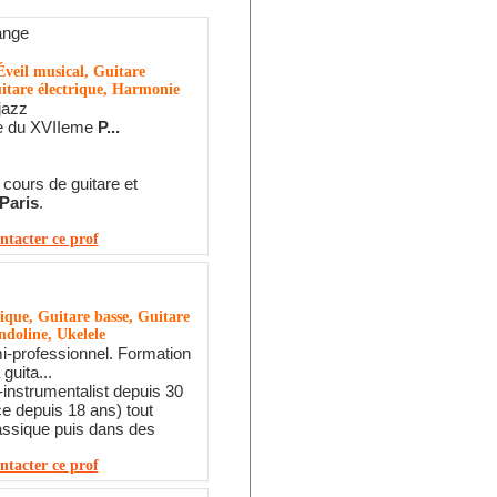
ange
veil musical, Guitare
itare électrique, Harmonie
jazz
e du XVIIeme
P...
cours de guitare et
Paris
.
ntacter ce prof
ique, Guitare basse, Guitare
ndoline, Ukelele
i-professionnel. Formation
guita...
-instrumentalist depuis 30
e depuis 18 ans) tout
assique puis dans des
ntacter ce prof