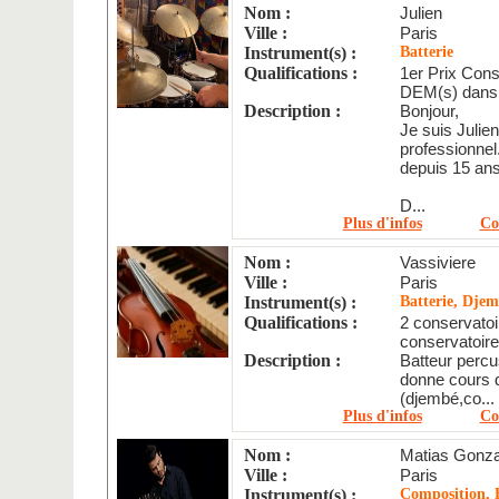
Nom :
Julien
Ville :
Paris
Instrument(s) :
Batterie
Qualifications :
1er Prix Cons
DEM(s) dans 
Description :
Bonjour,
Je suis Julie
professionnel
depuis 15 ans
D...
Plus d'infos
Co
Nom :
Vassiviere
Ville :
Paris
Instrument(s) :
Batterie, Djem
Qualifications :
2 conservatoi
conservatoire 
Description :
Batteur percu
donne cours
(djembé,co...
Plus d'infos
Co
Nom :
Matias Gonza
Ville :
Paris
Instrument(s) :
Composition, 