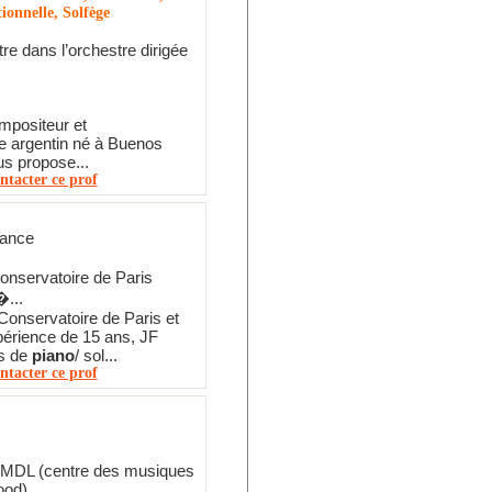
ionnelle, Solfège
tre dans l’orchestre dirigée
mpositeur et
e argentin né à Buenos
us propose...
ntacter ce prof
rance
onservatoire de Paris
�...
onservatoire de Paris et
périence de 15 ans, JF
s de
piano
/ sol...
ntacter ce prof
MDL (centre des musiques
ood)