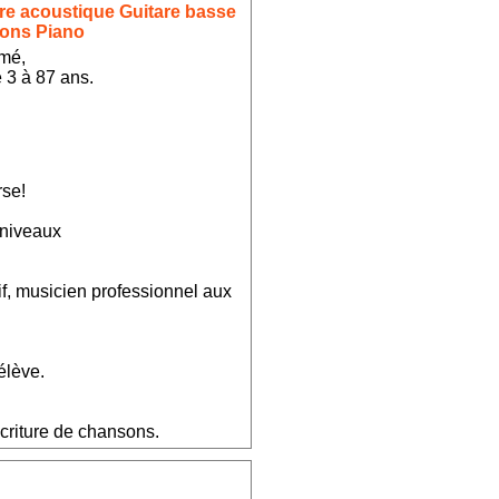
re acoustique Guitare basse
ions Piano
ômé,
 3 à 87 ans.
rse!
 niveaux
f, musicien professionnel aux
élève.
écriture de chansons.