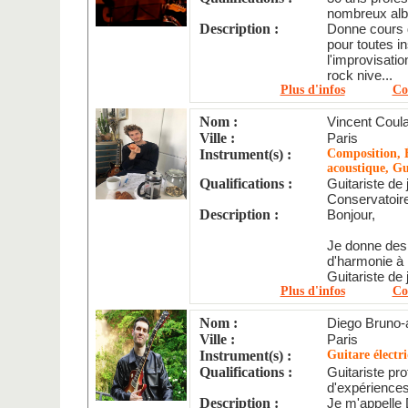
nombreux alb
Description :
Donne cours d
pour toutes i
l'improvisatio
rock nive...
Plus d'infos
Co
Nom :
Vincent Coul
Ville :
Paris
Instrument(s) :
Composition, É
acoustique, Gu
Qualifications :
Guitariste de 
Conservatoire
Description :
Bonjour,
Je donne des 
d'harmonie à 
Guitariste de j
Plus d'infos
Co
Nom :
Diego Bruno-
Ville :
Paris
Instrument(s) :
Guitare électr
Qualifications :
Guitariste pr
d'expériences,
Description :
Je m'appelle D