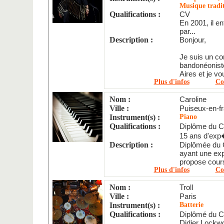
Musique tradit
Qualifications :
CV
En 2001, il en
par...
Description :
Bonjour,
Je suis un co
bandonéonist
Aires et je vo
Plus d'infos
Co
Nom :
Caroline
Ville :
Puiseux-en-f
Instrument(s) :
Piano
Qualifications :
Diplôme du C
15 ans d'exp
Description :
Diplômée du C
ayant une ex
propose cour
Plus d'infos
Co
Nom :
Troll
Ville :
Paris
Instrument(s) :
Batterie
Qualifications :
Diplômé du C
Didier Lockw