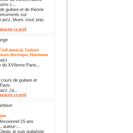
ums c...
e guitare et de théorie
nstruments sur
n jazz, blues, soul, pop,
ntacter ce prof
ange
veil musical, Guitare
itare électrique, Harmonie
jazz
 du XVIIeme Paris...
cours de guitare et
Paris.
azz, j'a...
ntacter ce prof
arbiser
ique
ofessionnel 15 ans
 auteur-...
iego, je suis guitariste