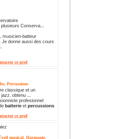
ervatoire
plusieurs Conserva...
n, musicien-batteur
. Je donne aussi des cours
.
ntacter ce prof
be, Percussions
re classique et un
jazz. obtenu ...
sionniste profesionnel
 de
batterie
et
percussions
ntacter ce prof
lez
Éveil musical, Harmonie,