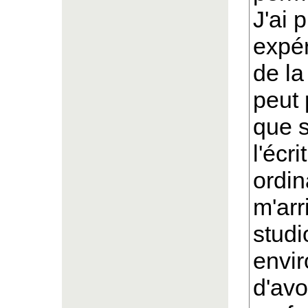
J'ai 
expé
de l
peut 
que s
l'écr
ordin
m'arr
studi
envir
d'avo