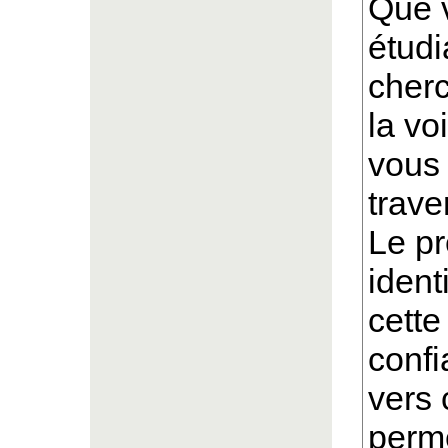
Que 
étudi
cherc
la vo
vous 
trave
Le pr
ident
cette
confi
vers 
perme