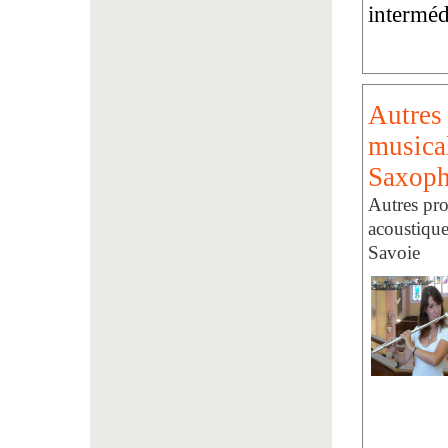
interméd
Autres 
musical
Saxop
Autres pro
acoustiqu
Savoie