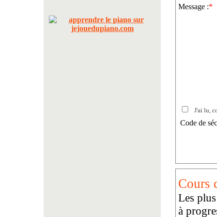
Message :
*
J'ai lu, c
Code de séc
Cours d
Les plus
à progre