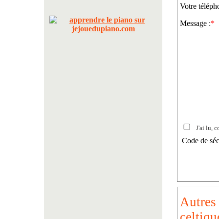
Votre téléph
Message :
*
J'ai lu, c
Code de séc
Autres
celtiqu