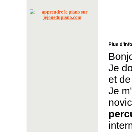
Plus d'inf
Bonjo
Je d
et de
Je m'
novic
perc
inter