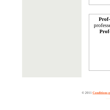
Prof
profess
Prof
© 2011
Conditions g
Cours de Violoncelle à Ste Foy Les L