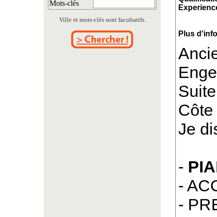
Mots-clés
Experience
Ville et mots-clés sont facultatifs.
Plus d'inf
Ancie
Enger
Suit
Côte 
Je di
-
PI
- A
- PR