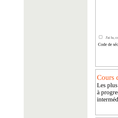
J'ai lu, c
Code de séc
Cours d
Les plus
à progre
interméd