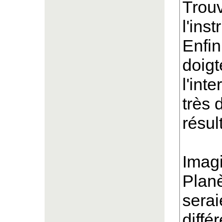
Trouv
l'ins
Enfin
doigt
l'int
très 
résul
Imagi
Planè
serai
diffé