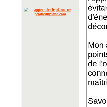
évita
d'éne
décou
Mon a
point
de l'o
conna
maîtr
Savoi