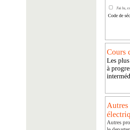
J'ai lu, c
Code de séc
Cours d
Les plus
à progre
interméd
Autres 
électri
Autres pro
le departe