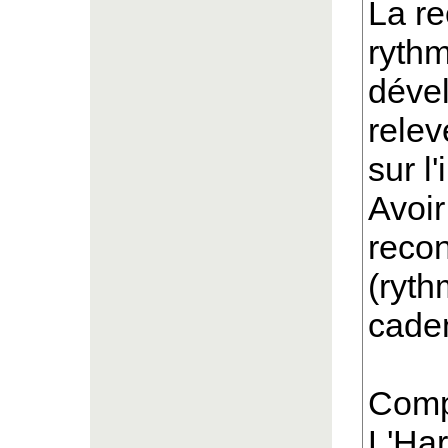
La re
rythm
dével
relev
sur l
Avoir
reco
(ryth
caden
Comp
L'Har