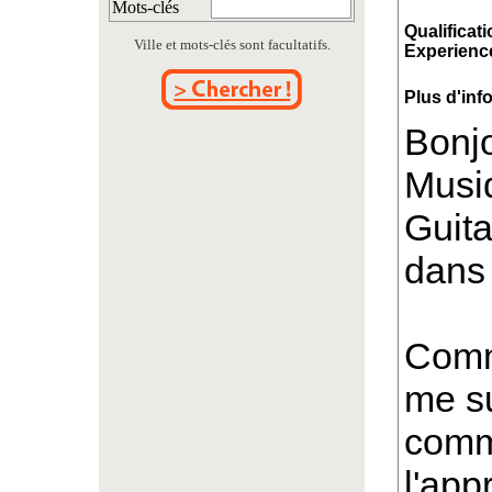
Mots-clés
Qualificati
Ville et mots-clés sont facultatifs.
Experience
Plus d'inf
Bonjo
Musiq
Guit
dans 
Comme
me s
comme
l'app