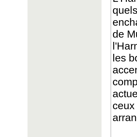
quels
encha
de M
l'Har
les b
accen
comp
actue
ceux
arran