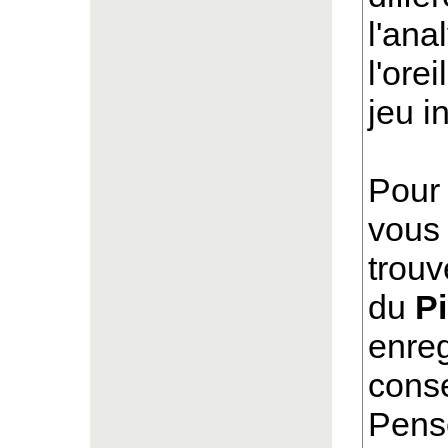
l'ana
l'orei
jeu i
Pour 
vous 
trouv
du
P
enre
cons
Pens