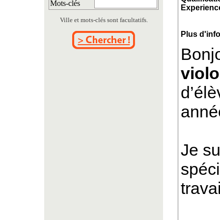
Mots-clés
Experience
Ville et mots-clés sont facultatifs.
Plus d'inf
Bonjo
viol
d’élè
anné
Je s
spéci
trava