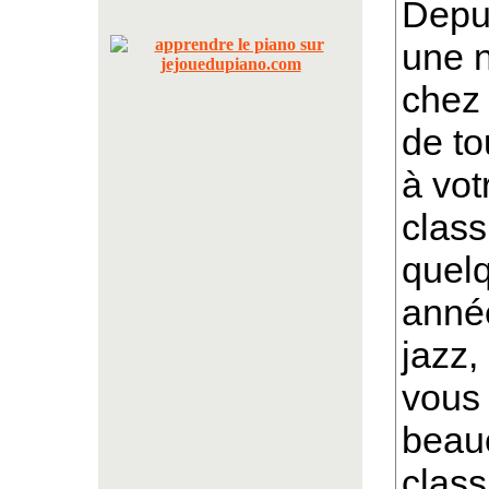
Depui
une n
chez
de to
à vot
class
quel
année
jazz,
vous
beauc
class