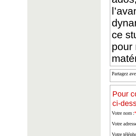
l’ava
dynam
ce st
pour 
matér
Partagez ave
Pour c
ci-des
Votre nom :
Votre adress
Votre téléph