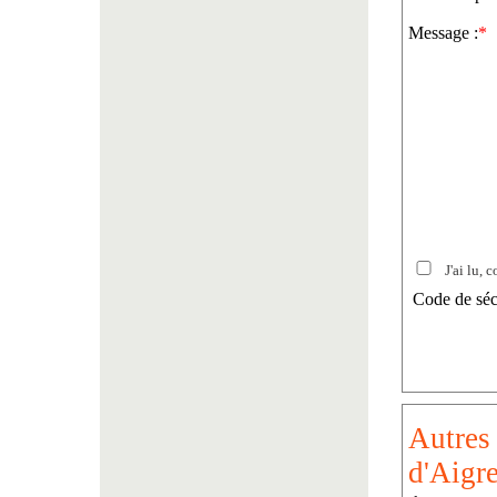
Message :
*
J'ai lu, c
Code de séc
Autres 
d'Aigre