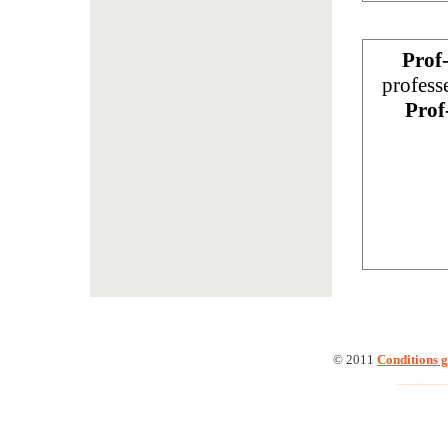
Prof
profess
Prof
© 2011
Conditions g
Cours de Chant Chorale Éveil musical Flûte à bec Musique traditionnelle Piano Ukelele à Livry-Gargan (93190)