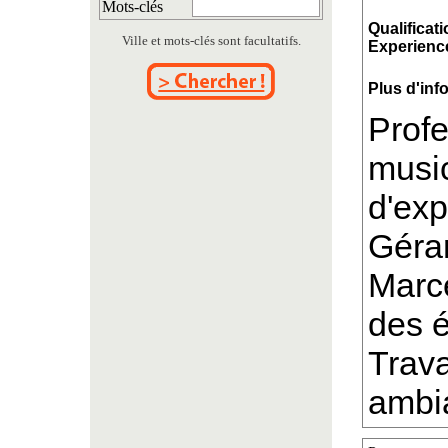
Mots-clés
Qualificati
Ville et mots-clés sont facultatifs.
Experience
Plus d'inf
Prof
music
d'ex
Géran
Marce
des é
Trava
ambia