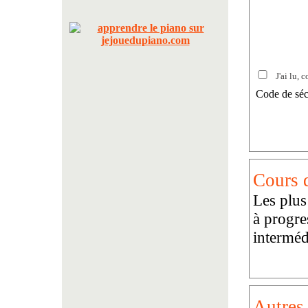
J'ai lu, c
Code de séc
Cours d
Les plus
à progre
interméd
Autres